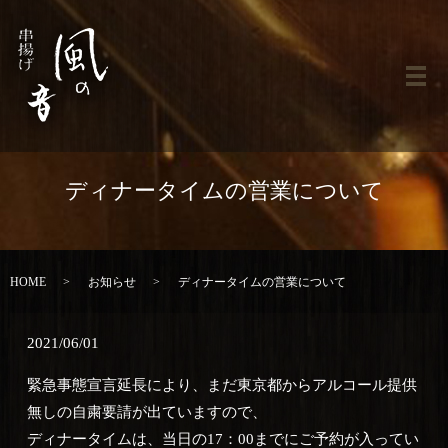
メ
ディナータイムの営業について
HOME
お知らせ
ディナータイムの営業について
2021/06/01
緊急事態宣言延長により、まだ東京都からアルコール提供
無しの自粛要請が出ていますので、
ディナータイムは、当日の17：00までにご予約が入ってい